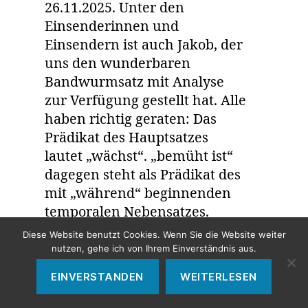
26.11.2025. Unter den
Einsenderinnen und
Einsendern ist auch Jakob, der
uns den wunderbaren
Bandwurmsatz mit Analyse
zur Verfügung gestellt hat. Alle
haben richtig geraten: Das
Prädikat des Hauptsatzes
lautet „wächst“. „bemüht ist“
dagegen steht als Prädikat des
mit „während“ beginnenden
temporalen Nebensatzes.
Diese Website benutzt Cookies. Wenn Sie die Website weiter
nutzen, gehe ich von Ihrem Einverständnis aus.
Grammatik ist
EINVERSTANDEN
WEITERLESEN
Denkstruktur