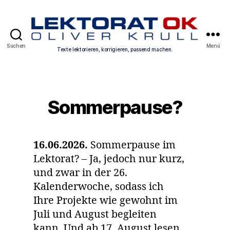
Texte
Suchen
Menü
Texte lektorieren, korrigieren, passend machen.
lektorieren,
korrigieren,
Kategorien
Sommerpause?
passend
machen.
16.06.2026.
Sommerpause im
Lektorat? – Ja, jedoch nur kurz,
und zwar in der 26.
Kalenderwoche, sodass ich
Ihre Projekte wie gewohnt im
Juli und August begleiten
kann. Und ab 17. August lesen