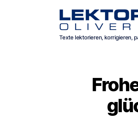
Texte
Texte lektorieren, korrigieren,
lektorieren,
korrigieren,
passend
machen.
Frohe
glü