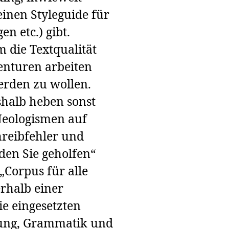
 einen Styleguide für
n etc.) gibt.
 die Textqualität
enturen arbeiten
erden zu wollen.
halb heben sonst
 Neologismen auf
chreibfehler und
en Sie geholfen“
 „Corpus für alle
erhalb einer
ie eingesetzten
bung, Grammatik und