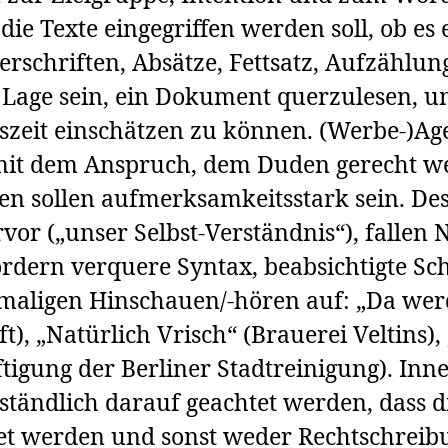
n die Texte eingegriffen werden soll, ob es
rschriften, Absätze, Fettsatz, Aufzählunge
Lage sein, ein Dokument querzulesen, um
szeit einschätzen zu können. (Werbe-)Ag
e mit dem Anspruch, dem Duden gerecht w
n sollen aufmerksamkeitsstark sein. Des
vor („unser Selbst-Verständnis“), fallen
 fordern verquere Syntax, beabsichtigte S
maligen Hinschauen/-hören auf: „Da werd
), „Natürlich Vrisch“ (Brauerei Veltins),
ftigung der Berliner Stadtreinigung). Inn
ständlich darauf geachtet werden, dass d
det werden und sonst weder Rechtschrei