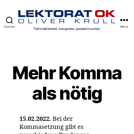
Texte
Suchen
Menü
Texte lektorieren, korrigieren, passend machen.
lektorieren,
korrigieren,
Kategorien
passend
machen.
Mehr Komma
als nötig
15.02.2022.
Bei der
Kommasetzung gibt es